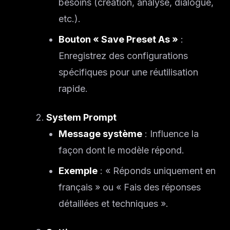
Solutions
besoins (création, analyse, dialogue,
etc.).
À propos
Bouton « Save Preset As »
:
Enregistrez des configurations
Blog IA
spécifiques pour une réutilisation
rapide.
System Prompt
Message système
: Influence la
façon dont le modèle répond.
Exemple
: « Réponds uniquement en
français » ou « Fais des réponses
détaillées et techniques ».