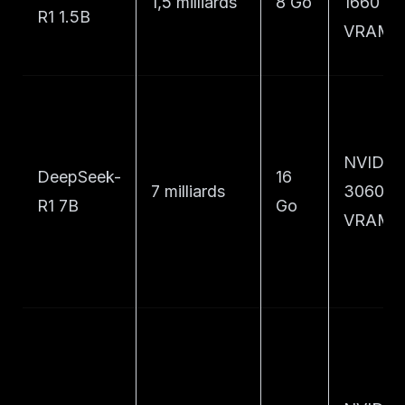
1,5 milliards
8 Go
1660 (6
R1 1.5B
VRAM)
NVIDIA
DeepSeek-
16
7 milliards
3060 (1
R1 7B
Go
VRAM)