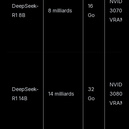
NVIDIA
DeepSeek-
16
8 milliards
3070 (8
R1 8B
Go
VRAM)
NVIDIA
DeepSeek-
32
14 milliards
3080 (1
R1 14B
Go
VRAM)