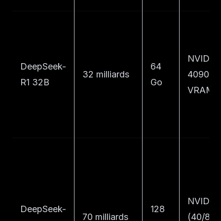
NVIDIA
DeepSeek-
64
32 milliards
4090 (
R1 32B
Go
VRAM)
NVIDIA
DeepSeek-
128
70 milliards
(40/80 