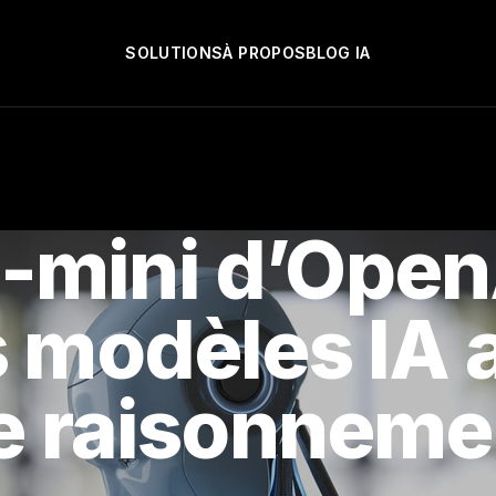
SOLUTIONS
À PROPOS
BLOG IA
1-mini d’Open
s modèles IA 
e raisonneme