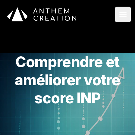
Aller au contenu principal
Ouvri
Ferme
Comprendre et
améliorer votre
score INP