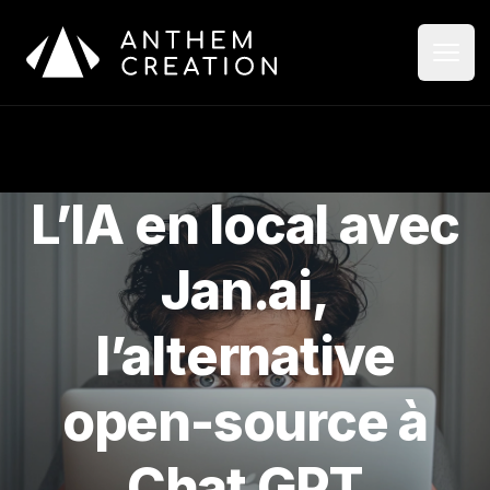
Aller au contenu principal
Ouvri
Ferme
L’IA en local avec
Jan.ai,
l’alternative
open-source à
Chat GPT