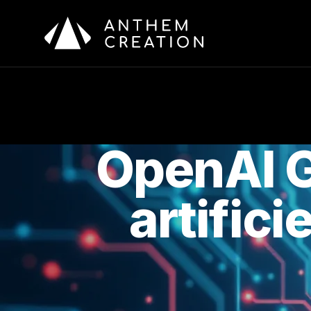
Aller au contenu principal
OpenAI G
artific