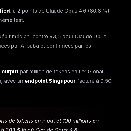
fied
, à 2 points de Claude Opus 4.6 (80,8 %)
même test.
ébit médian, contre 93,5 pour Claude Opus
iées par Alibaba et confirmées par les
$ output
par million de tokens en tier Global
là, avec un
endpoint Singapour
facturé à 0,50
ns de tokens en input et 100 millions en
 à 303 $ là où Claude Opus 4.6