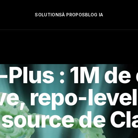
SOLUTIONS
À PROPOS
BLOG IA
Plus : 1M de 
, repo-level
n source de C