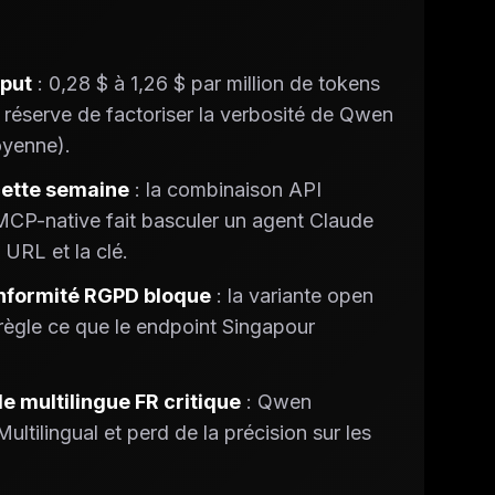
nput
: 0,28 $ à 1,26 $ par million de tokens
 réserve de factoriser la verbosité de Qwen
oyenne).
cette semaine
: la combinaison API
CP-native fait basculer un agent Claude
URL et la clé.
onformité RGPD bloque
: la variante open
règle ce que le endpoint Singapour
e multilingue FR critique
: Qwen
tilingual et perd de la précision sur les