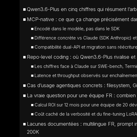
Qwen3.6-Plus en cinq chiffres qui résument l’arb
MCP-native : ce que ça change précisément dans
Encodé dans le modèle, pas dans le SDK
Différence concrète vs Claude (SDK Anthropic) et 
Compatibilité dual-API et migration sans réécritur
Repo-level coding : où Qwen3.6-Plus rivalise et
Les chiffres face à Claude sur SWE-bench, Term
Latence et throughput observés sur enchaînement
Cas d’usage agentiques concrets : filesystem, G
La vraie question pour une équipe FR : combie
Calcul ROI sur 12 mois pour une équipe de 20 dé
Coût caché de la verbosité et du fine-tuning LoR
Lacunes documentées : multilingue FR, prompt i
200K