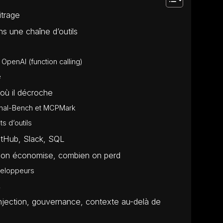
itrage
 une chaîne d’outils
OpenAI (function calling)
e
 où il décroche
inal-Bench et MCPMark
s d’outils
itHub, Slack, SQL
n on économise, combien on perd
veloppeurs
A
njection, gouvernance, contexte au-delà de